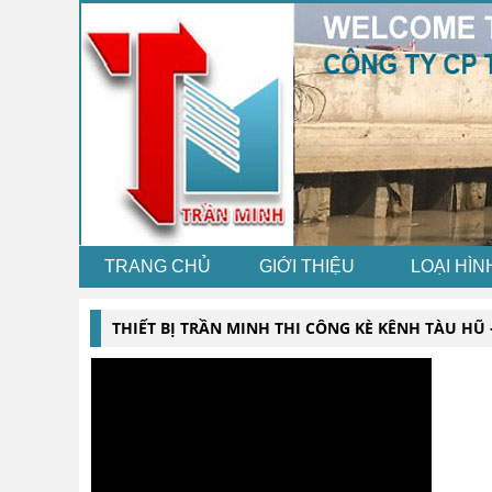
TRANG CHỦ
GIỚI THIỆU
LOẠI HÌN
THIẾT BỊ TRẦN MINH THI CÔNG KÈ KÊNH TÀU HŨ 