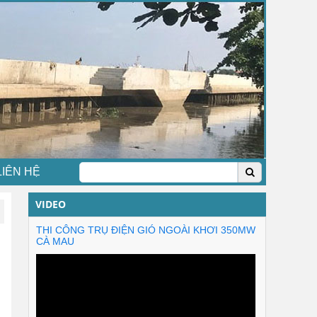
LIÊN HỆ
VIDEO
THI CÔNG TRỤ ĐIỆN GIÓ NGOÀI KHƠI 350MW
CÀ MAU