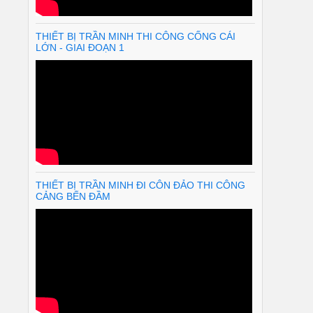
THIẾT BỊ TRẦN MINH THI CÔNG CỐNG CÁI
LỚN - GIAI ĐOẠN 1
THIẾT BỊ TRẦN MINH ĐI CÔN ĐẢO THI CÔNG
CẢNG BẾN ĐẦM