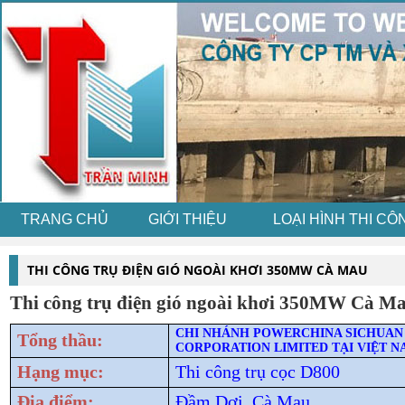
TRANG CHỦ
GIỚI THIỆU
LOẠI HÌNH THI CÔ
THI CÔNG TRỤ ĐIỆN GIÓ NGOÀI KHƠI 350MW CÀ MAU
Thi công trụ điện gió ngoài khơi 350MW Cà Ma
CHI NHÁNH POWERCHINA SICHUAN
Tổng thầu:
CORPORATION LIMITED TẠI VIỆT 
Hạng mục:
Thi công trụ cọc D800
Địa điểm:
Đầm Dơi, Cà Mau