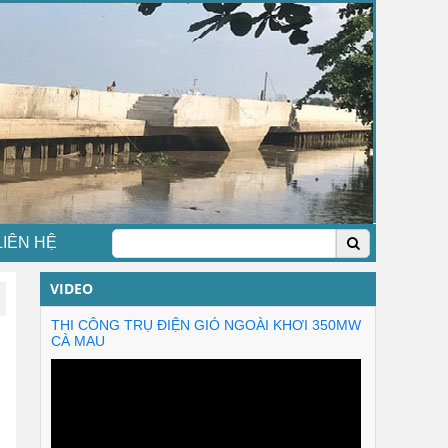
LIÊN HỆ
VIDEO
THI CÔNG TRỤ ĐIỆN GIÓ NGOÀI KHƠI 350MW
CÀ MAU