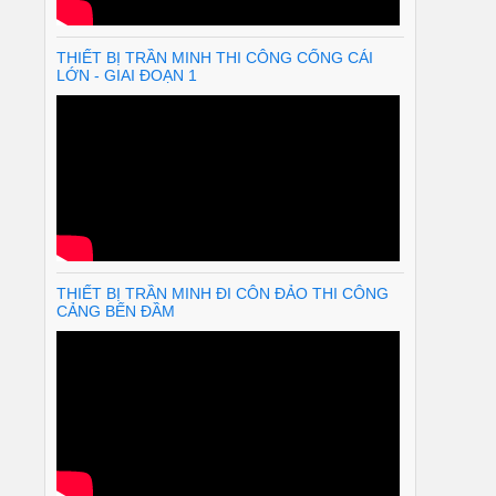
THIẾT BỊ TRẦN MINH THI CÔNG CỐNG CÁI
LỚN - GIAI ĐOẠN 1
THIẾT BỊ TRẦN MINH ĐI CÔN ĐẢO THI CÔNG
CẢNG BẾN ĐẦM