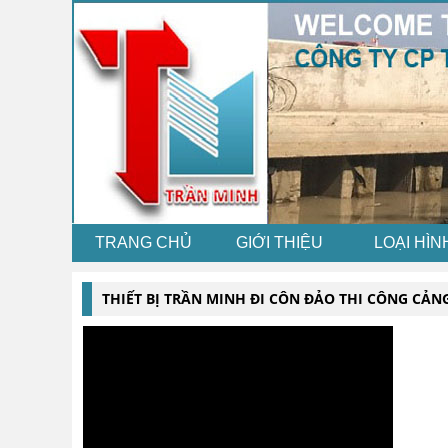
TRANG CHỦ
GIỚI THIỆU
LOẠI HÌN
THIẾT BỊ TRẦN MINH ĐI CÔN ĐẢO THI CÔNG CẢN