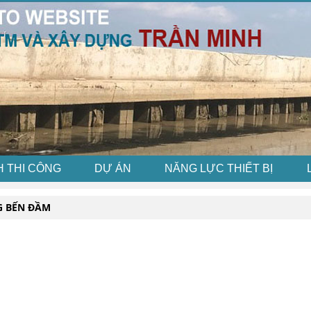
H THI CÔNG
DỰ ÁN
NĂNG LỰC THIẾT BỊ
G BẾN ĐẦM