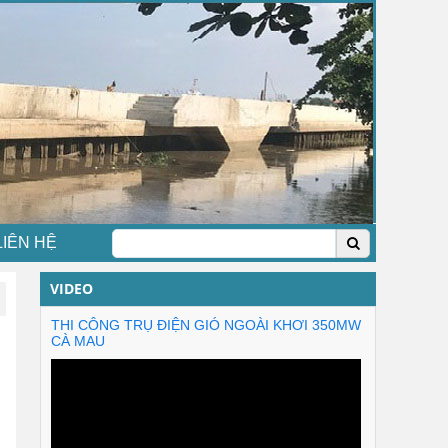
LIÊN HỆ
VIDEO
THI CÔNG TRỤ ĐIỆN GIÓ NGOÀI KHƠI 350MW
CÀ MAU