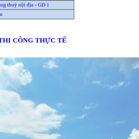
ng thuỷ nội địa - GĐ 1
àu
THI CÔNG THỰC TẾ