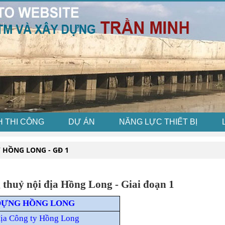
H THI CÔNG
DỰ ÁN
NĂNG LỰC THIẾT BỊ
 HỒNG LONG - GĐ 1
 thuỷ nội địa Hồng Long - Giai đoạn 1
DỰNG HỒNG LONG
địa Công ty Hồng Long