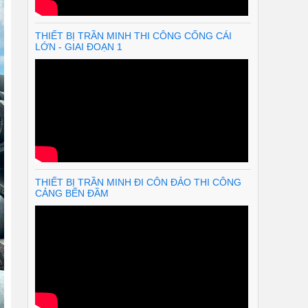
THIẾT BỊ TRẦN MINH THI CÔNG CỐNG CÁI
LỚN - GIAI ĐOẠN 1
THIẾT BỊ TRẦN MINH ĐI CÔN ĐẢO THI CÔNG
CẢNG BẾN ĐẦM