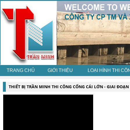
TRANG CHỦ
GIỚI THIỆU
LOẠI HÌNH THI CÔ
THIẾT BỊ TRẦN MINH THI CÔNG CỐNG CÁI LỚN - GIAI ĐOẠN