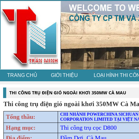
TRANG CHỦ
GIỚI THIỆU
LOẠI HÌNH THI CÔ
THI CÔNG TRỤ ĐIỆN GIÓ NGOÀI KHƠI 350MW CÀ MAU
Thi công trụ điện gió ngoài khơi 350MW Cà Ma
CHI NHÁNH POWERCHINA SICHUAN
Tổng thầu:
CORPORATION LIMITED TẠI VIỆT 
Hạng mục:
Thi công trụ cọc D800
Địa điểm:
Đầm Dơi, Cà Mau